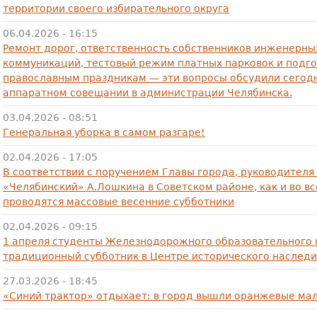
территории своего избирательного округа
06.04.2026 - 16:15
Ремонт дорог, ответственность собственников инженерны
коммуникаций, тестовый режим платных парковок и подго
православным праздникам — эти вопросы обсудили сегод
аппаратном совещании в администрации Челябинска.
03.04.2026 - 08:51
Генеральная уборка в самом разгаре!
02.04.2026 - 17:05
В соответствии с поручением Главы города, руководителя
«Челябинский» А.Лошкина в Советском районе, как и во вс
проводятся массовые весенние субботники
02.04.2026 - 09:15
1 апреля студенты Железнодорожного образовательного 
традиционный субботник в Центре исторического наслед
27.03.2026 - 18:45
«Синий трактор» отдыхает: в город вышли оранжевые ма