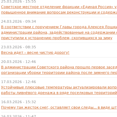
25.03.2026 - 15:55
Советское местное отделение фракции «Единая Россия» 
повышенное внимание вопросам реконструкции и содерж
24.03.2026 - 09:34
В соответствии с поручением Главы города Алексея Лошк
администрации района, задействованные на содержании 
приступили к устранению проблем, скопившихся за зиму
23.03.2026 - 08:35
Весна идет – весне чистую дорогу!
20.03.2026 - 12:46
В администрации Советского района прошло первое засе
организации уборки территории района после зимнего пе
17.03.2026 - 12:46
Устойчивые плюсовые температуры актуализировали воп
работы ливнёвого дренажа в ряде поселковых территорий
16.03.2026 - 15:32
Почему так жесток снег, оставляет свои следы... в виде шт
16.03.2026 - 11:47