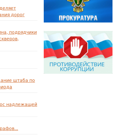
уделяет
ания дорог
ина, подрядчики
скверов,
дание штаба по
риода
рос надлежащей
рафов...