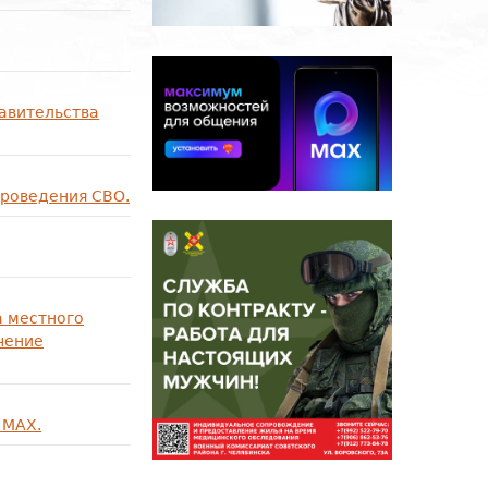
авительства
проведения СВО.
а местного
чение
 MAX.