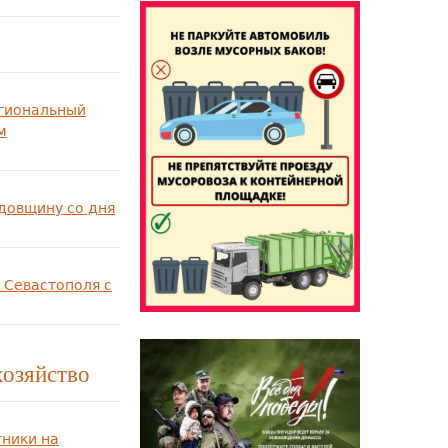
егиональный
м
одовщину со дня
 Севастополя с
хозяйство
тники на