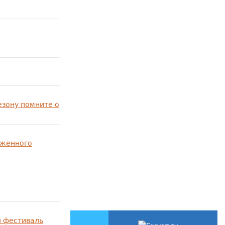
езону помните о
уженного
й фестиваль