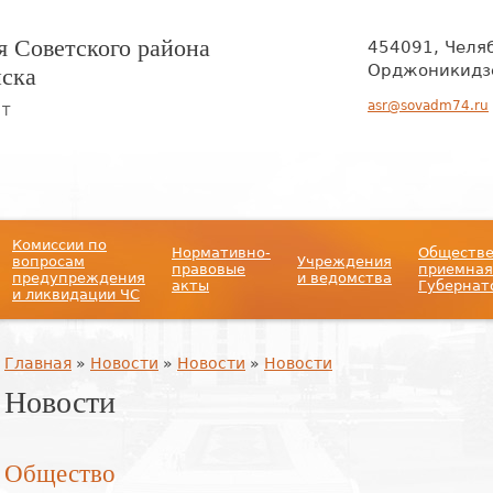
 Советского района
454091, Челя
нска
Орджоникидзе
asr@sovadm74.ru
ЙТ
Комиссии по
Нормативно-
Обществ
вопросам
Учреждения
правовые
приемная
предупреждения
и ведомства
акты
Губернат
и ликвидации ЧС
Вы здесь
Главная
»
Новости
»
Новости
»
Новости
Новости
Общество