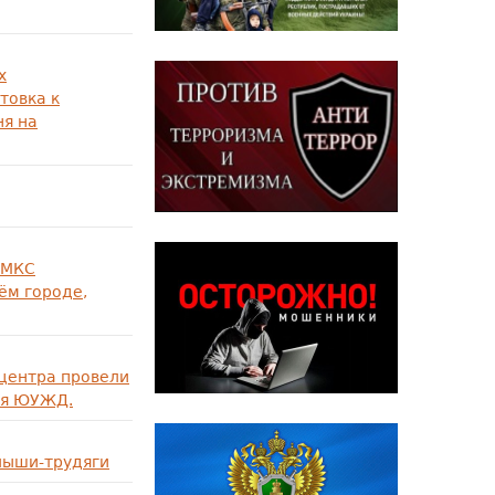
х
товка к
ня на
 МКС
ём городе,
центра провели
ия ЮУЖД.
лыши-трудяги