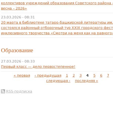
коллективов учреждений образования Советского района
весна – 2026»
23.03.2026 - 08:31
20 марта в библиотеке татаро-башкирской литературы им
состоялся районный отборочный тур XXIX городского фес
инклюзивного творчества «Смотри на меня как на равного
Образование
27.03.2026 - 08:33
Первый класс — дело первостепенное!
Страницы
« первая
‹ предыдущая
1
2
3
4
5
6
7
следующая ›
последняя »
RSS-подписка