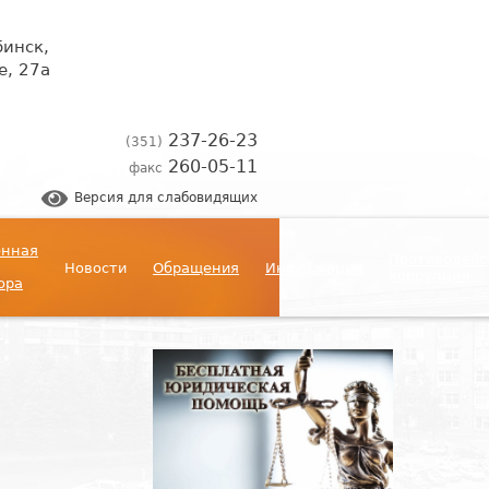
бинск,
, 27а
237-26-23
(351)
260-05-11
факс
Версия для слабовидящих
енная
Противодейс
Новости
Обращения
Информация
коррупции
ора