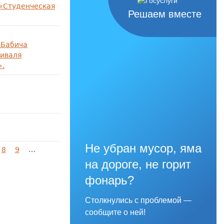
 «Студенческая
Решаем вместе
.Бабича
тиваля
».
Не убран мусор, яма
8
9
…
на дороге, не горит
фонарь?
Столкнулись с проблемой —
сообщите о ней!