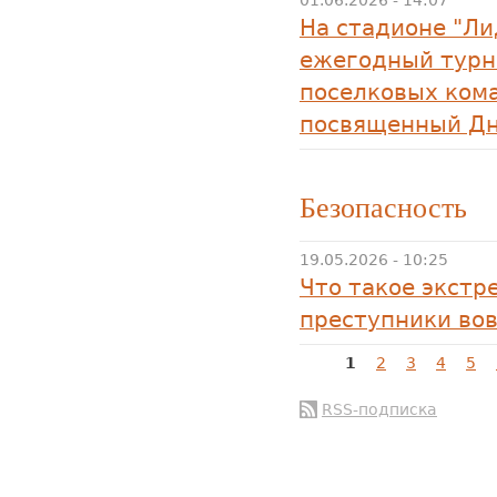
01.06.2026 - 14:07
На стадионе "Ли
ежегодный турн
поселковых кома
посвященный Дн
Безопасность
19.05.2026 - 10:25
Что такое экстр
преступники во
Страницы
1
2
3
4
5
RSS-подписка