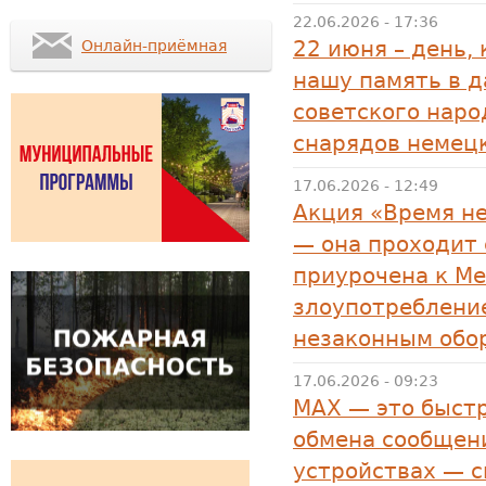
22.06.2026 - 17:36
22 июня – день,
Онлайн-приёмная
нашу память в д
советского наро
снарядов немец
17.06.2026 - 12:49
Акция «Время н
— она проходит 
приурочена к М
злоупотреблени
незаконным обо
17.06.2026 - 09:23
MAX — это быстр
обмена сообщени
устройствах — 