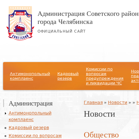
Администрация Советского район
города Челябинска
ОФИЦИАЛЬНЫЙ САЙТ
Главное меню
Комиссии по
Нор
Антимонопольный
Кадровый
вопросам
пра
комплаенс
резерв
предупреждения
акт
и ликвидации ЧС
Администрация
Вы здесь
Главная
»
Новости
»
»
Новости
Антимонопольный
комплаенс
Кадровый резерв
Общество
Комиссии по вопросам