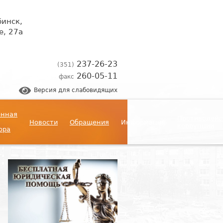
бинск,
, 27а
237-26-23
(351)
260-05-11
факс
Версия для слабовидящих
енная
Противодейс
Новости
Обращения
Информация
коррупции
ора