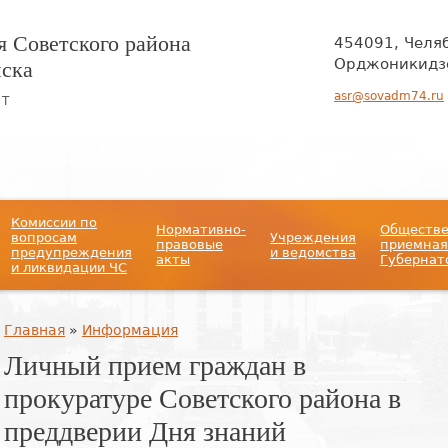
 Советского района
454091, Челя
нска
Орджоникидзе
asr@sovadm74.ru
ЙТ
Комиссии по
Нормативно-
Обществ
вопросам
Учреждения
правовые
приемная
предупреждения
и ведомства
акты
Губернат
и ликвидации ЧС
Вы здесь
Главная
»
Информация
Личный прием граждан в
прокуратуре Советского района в
преддверии Дня знаний