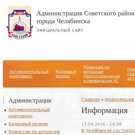
Администрация Советского район
города Челябинска
ОФИЦИАЛЬНЫЙ САЙТ
Главное меню
Комиссии по
Нор
Антимонопольный
Кадровый
вопросам
пра
комплаенс
резерв
предупреждения
акт
и ликвидации ЧС
Администрация
Вы здесь
Главная
»
Информация
Информация
Антимонопольный
комплаенс
Кадровый резерв
17.04.2026 - 14:58
В Челябинске состоятс
Комиссии по вопросам