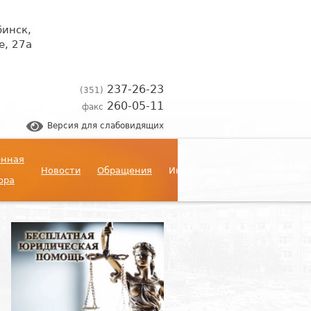
бинск,
, 27а
237-26-23
(351)
260-05-11
факс
Версия для слабовидящих
енная
Противодейс
Новости
Обращения
Информация
коррупции
ора