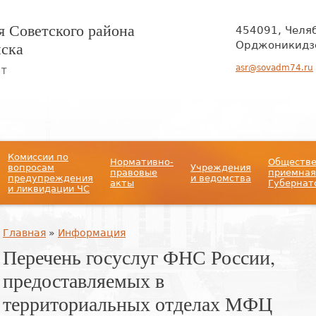
 Советского района
454091, Челя
нска
Орджоникидзе
asr@sovadm74.ru
ЙТ
Комиссии по
Нормативно-
Обществ
вопросам
Учреждения
правовые
приемная
предупреждения
и ведомства
акты
Губернат
и ликвидации ЧС
Вы здесь
Главная
»
Информация
Перечень госуслуг ФНС России,
предоставляемых в
территориальных отделах МФЦ