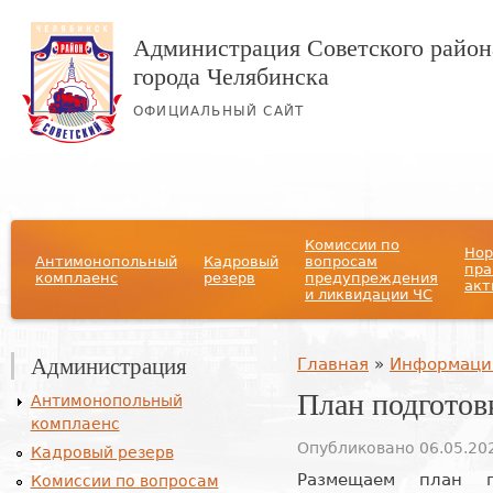
Администрация Советского район
города Челябинска
ОФИЦИАЛЬНЫЙ САЙТ
Главное меню
Комиссии по
Нор
Антимонопольный
Кадровый
вопросам
пра
комплаенс
резерв
предупреждения
акт
и ликвидации ЧС
Администрация
Вы здесь
Главная
»
Информаци
План подгото
Антимонопольный
комплаенс
Опубликовано 06.05.202
Кадровый резерв
Размещаем план п
Комиссии по вопросам