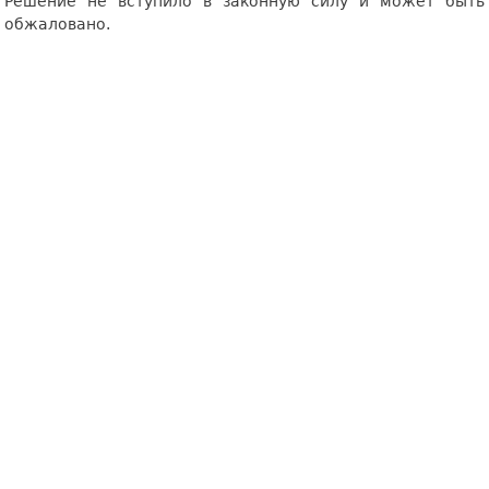
Решение не вступило в законную силу и может быть
обжаловано.