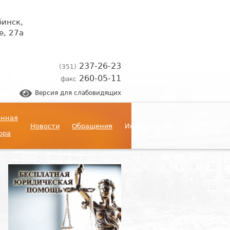
бинск,
, 27а
237-26-23
(351)
260-05-11
факс
Версия для слабовидящих
енная
Противодейс
Новости
Обращения
Информация
коррупции
ора