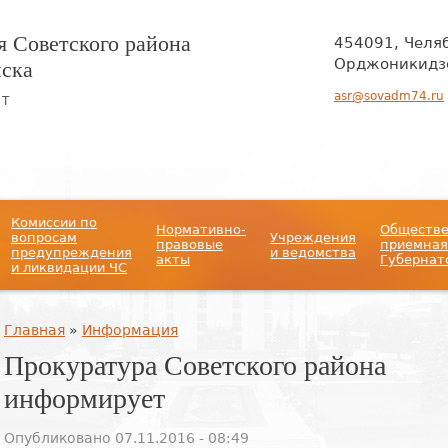
 Советского района
454091, Челя
нска
Орджоникидзе
asr@sovadm74.ru
ЙТ
Комиссии по
Нормативно-
Обществ
вопросам
Учреждения
правовые
приемная
предупреждения
и ведомства
акты
Губернат
и ликвидации ЧС
Вы здесь
Главная
»
Информация
Прокуратура Советского района
информирует
Опубликовано 07.11.2016 - 08:49