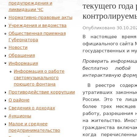
текущего года 
предупреждения и
ликвидации ЧС
контролируем
Нормативно-правовые акты
Учреждения и ведомства
Опубликовано 30.10.202
Общественная приемная
В настоящее врем
Губернатора
официального сайта 
Новости
государственных и м
Обращения
Проверить информаци
Информация
бесплатно любой 
Информация о работе
интерактивную форму
светомузыкального
поющего фонтана
В реестре содерж
Противодействие коррупции
утративших законны
России. Это те лица
О районе
более трех месяцев
Сведения о доходах
работу, разрешения 
Аукционы
на жительство. Инос
Малое и среднее
гражданства включаю
предпринимательство
когда перечисленн