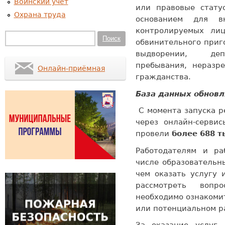
Воинский учет
или правовые стату
Охрана труда
основанием для в
контролируемых лиц
Форма поиска
Поиск
обвинительного приг
выдворении, деп
пребывания, неразр
Онлайн-приёмная
гражданства.
База данных обнов
С момента запуска р
через онлайн-серви
провели
более 688 т
Работодателям и ра
числе образовательн
чем оказать услугу 
рассмотреть вопр
необходимо ознакоми
или потенциальном 