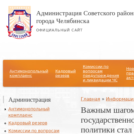
Администрация Советского район
города Челябинска
ОФИЦИАЛЬНЫЙ САЙТ
Главное меню
Комиссии по
Нор
Антимонопольный
Кадровый
вопросам
пра
комплаенс
резерв
предупреждения
акт
и ликвидации ЧС
Администрация
Вы здесь
Главная
»
Информаци
Важным шагом
Антимонопольный
комплаенс
государственн
Кадровый резерв
политики стал 
Комиссии по вопросам