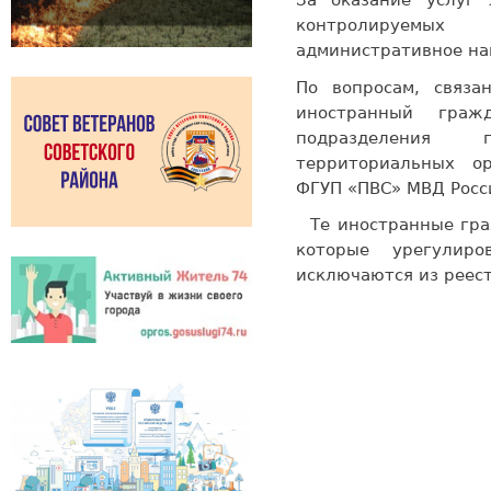
За оказание услуг
контролируемы
административное н
По вопросам, связа
иностранный граж
подразделения
территориальных о
ФГУП «ПВС» МВД Росс
Те иностранные граж
которые урегулиро
исключаются из реес