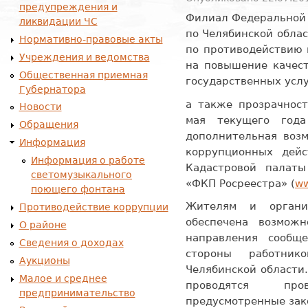
предупреждения и
Филиал Федеральной 
ликвидации ЧС
по Челябинской обла
Нормативно-правовые акты
по противодействию 
Учреждения и ведомства
на повышение качест
Общественная приемная
государственных услу
Губернатора
а также прозрачност
Новости
мая текущего год
Обращения
дополнительная возм
Информация
коррупционных дейс
Информация о работе
Кадастровой палат
светомузыкального
«ФКП Росреестра» (
ww
поющего фонтана
Жителям и органи
Противодействие коррупции
обеспечена возмож
О районе
направления сообщ
Сведения о доходах
стороны работник
Аукционы
Челябинской области
Малое и среднее
проводятся пр
предпринимательство
предусмотренные зак