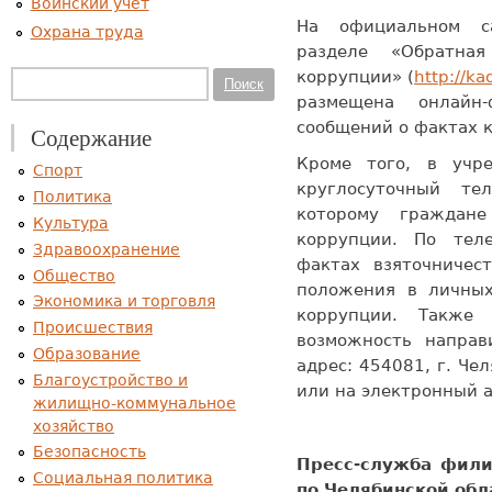
Воинский учет
На официальном с
Охрана труда
разделе «Обратная
коррупции» (
http://ka
Форма поиска
Поиск
размещена онлайн
сообщений о фактах 
Содержание
Кроме того, в учр
Спорт
круглосуточный те
Политика
которому граждан
Культура
коррупции. По тел
Здравоохранение
фактах взяточничест
Общество
положения в личных
Экономика и торговля
коррупции. Также
Происшествия
возможность направ
Образование
адрес: 454081, г. Чел
Благоустройство и
или на электронный 
жилищно-коммунальное
хозяйство
Безопасность
Пресс-служба фил
Социальная политика
по Челябинск
ой обл