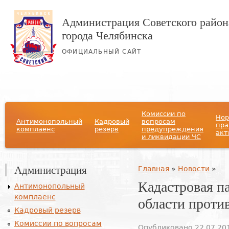
Администрация Советского район
города Челябинска
ОФИЦИАЛЬНЫЙ САЙТ
Главное меню
Комиссии по
Нор
Антимонопольный
Кадровый
вопросам
пра
комплаенс
резерв
предупреждения
акт
и ликвидации ЧС
Администрация
Вы здесь
Главная
»
Новости
»
Кадастровая п
Антимонопольный
комплаенс
области проти
Кадровый резерв
Комиссии по вопросам
Опубликовано 22.07.201