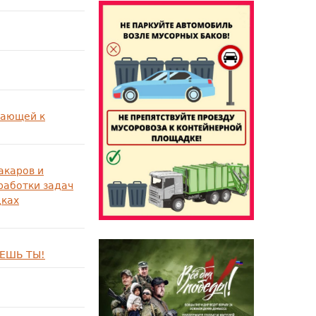
гающей к
акаров и
работки задач
дках
АЕШЬ ТЫ!