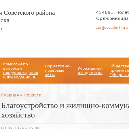
 Советского района
454091, Челя
нска
Орджоникидзе
asr@sovadm74.ru
ЙТ
Комиссии по
Нормативно-
Обществ
вопросам
Учреждения
правовые
приемная
предупреждения
и ведомства
акты
Губернат
и ликвидации ЧС
Вы здесь
Главная
»
Новости
Благоустройство и жилищно-коммун
хозяйство
03.07.2026 - 15:08