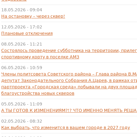
18.05.2026 - 09:04
На остановку – через сквер!
12.05.2026 - 17:02
Плановые отключения
08.05.2026 - 11:21
Cостоялось проведение субботника на территории, приле
спортивному корту в поселке АМЗ
06.05.2026 - 10:59
Члены политсовета Советского района – Глава района В.М
депутат Законодательного Собрания А.Царев, в рамках от
партпроекта «Городская среда» побывали на двух площа
благоустройства новых скверов
05.05.2026 - 11:09
А ТЫ ГОТОВ К ИЗМЕНЕНИЯМ?!? ЧТО ИМЕННО МЕНЯТЬ РЕШ
02.05.2026 - 08:32
Как выбрать, что изменится в вашем городе в 2027 году