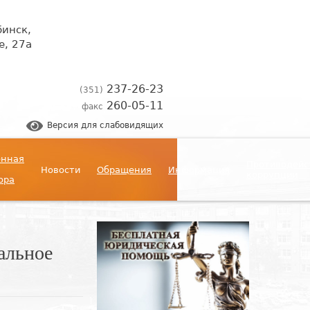
бинск,
, 27а
237-26-23
(351)
260-05-11
факс
Версия для слабовидящих
енная
Противодейс
Новости
Обращения
Информация
коррупции
ора
альное