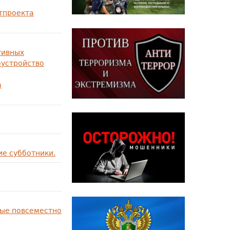
ртпроекта
тивных
оустройство
а
е субботники.
рые повсеместно