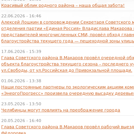
Красивый облик родного района – наша общая забота!
22.06.2026 - 16:46
Алексей Лошкин в сопровождении Секретаря Советского 
отделения партии «Единая Россия» Владислава Макарова 
представителей многочисленных СМИ, провёл обход главн
благоустройства текущего года — пешеходной зоны улиц
17.06.2026 - 15:39
Глава Советского района В.Макаров провёл очередной об
объекта благоустройства текущего сезона – последнего у
ул.Свободы, от ул.Российская до Привокзальной площади.
01.06.2026 - 13:38
Наши постоянные партнеры по экологическим акциям ком
«ЭнергоПрогресс» произвела очередную высадку деревье
23.05.2026 - 13:50
Челябинцы могут повлиять на преображение города
20.05.2026 - 16:40
Глава Советского района В.Макаров провёл рабочий выезд
Фёдоровка