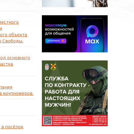
местного
и
ого объекта
ы Свободы.
ход основного
частка
пания
в крупномеров.
 в посёлок