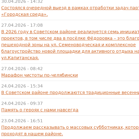
30.04.2026 - 14:32
Состоялся очередной выезд в рамках отработки задач па
«Городская среда».
27.04.2026 - 17:08
В 2026 году в Советском районе реализуется семь инициа
проектов, в том числе два в посёлке Фёдоровка – это благ
пешеходной зоны на ул. Семеноводческая и комплексное
благоустройство новой площадки для активного отдыха н
ул.Капитанская.
27.04.2026 - 08:42
Марафон чистоты по-челябински
24.04.2026 - 15:34
В Советском районе продолжаются традиционные весенни
24.04.2026 - 09:37
Память о героях с нами навсегда
23.04.2026 - 16:51
Продолжаем рассказывать о массовых субботниках, кото
проходят в нашем районе.