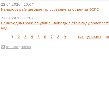
22.04.2026 - 13:04
Началось рейтинговое голосование за объекты ФСГС
21.04.2026 - 17:04
Пешеходная зона по улице Свободы в этом году приобре
вид
Страницы
1
2
3
4
5
6
7
8
9
…
следующая ›
п
RSS-подписка