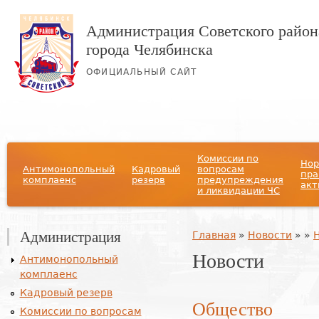
Администрация Советского район
города Челябинска
ОФИЦИАЛЬНЫЙ САЙТ
Главное меню
Комиссии по
Нор
Антимонопольный
Кадровый
вопросам
пра
комплаенс
резерв
предупреждения
акт
и ликвидации ЧС
Администрация
Вы здесь
Главная
»
Новости
»
»
Новости
Антимонопольный
комплаенс
Кадровый резерв
Общество
Комиссии по вопросам