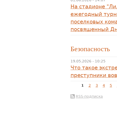
01.06.2026 - 14:07
На стадионе "Ли
ежегодный турн
поселковых кома
посвященный Дн
Безопасность
19.05.2026 - 10:25
Что такое экстр
преступники во
Страницы
1
2
3
4
5
RSS-подписка