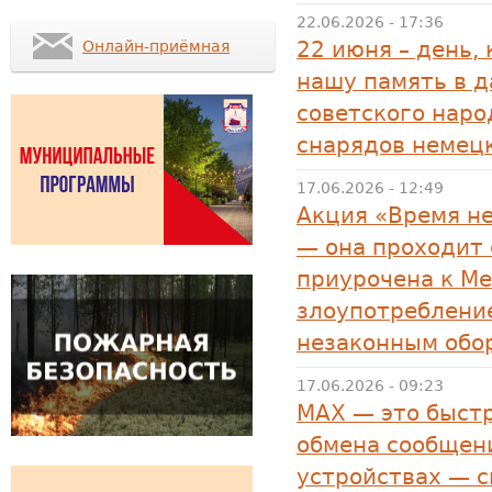
22.06.2026 - 17:36
22 июня – день,
Онлайн-приёмная
нашу память в д
советского наро
снарядов немец
17.06.2026 - 12:49
Акция «Время н
— она проходит 
приурочена к М
злоупотреблени
незаконным обо
17.06.2026 - 09:23
MAX — это быстр
обмена сообщени
устройствах — 