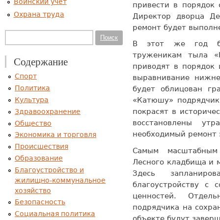
Воинский учет
привести в порядок 
Охрана труда
Директор дворца Де
ремонт будет выполн
Форма поиска
Поиск
В этот же год б
труженикам тыла «
Содержание
приводят в порядок 
Спорт
выравнивание нижне
Политика
будет облицован гр
Культура
«Катюшу» подрядчик 
покрасят в историче
Здравоохранение
восстановлены ут
Общество
необходимый ремонт 
Экономика и торговля
Происшествия
Самым масштабным
Образование
Лесного кладбища и 
Благоустройство и
Здесь запланир
жилищно-коммунальное
благоустройству с с
хозяйство
ценностей. Отдел
Безопасность
подрядчика на сохра
Социальная политика
объекте будут заверш