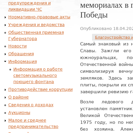
мемориалах в 
предупреждения и
ликвидации ЧС
Победы
Нормативно-правовые акты
Учреждения и ведомства
Опубликовано 18.04.202
Общественная приемная
Благоустройство 
Губернатора
Самый знаковый из н
Новости
Славы. Зажгли ег
Обращения
южноуральцах, 
Информация
Отечественной войны
Информация о работе
символизируя веч
светомузыкального
земляков. Здесь з
поющего фонтана
плиты, покрыли их с
Противодействие коррупции
завершили ревизию г
О районе
Возле ледового д
Сведения о доходах
установлен памятник
Аукционы
Великой Отечествен
Малое и среднее
1975 году, но по не
предпринимательство
без хозяина. Але