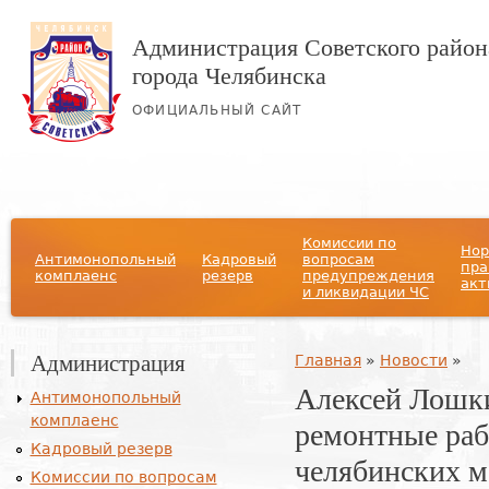
Администрация Советского район
города Челябинска
ОФИЦИАЛЬНЫЙ САЙТ
Главное меню
Комиссии по
Нор
Антимонопольный
Кадровый
вопросам
пра
комплаенс
резерв
предупреждения
акт
и ликвидации ЧС
Администрация
Вы здесь
Главная
»
Новости
»
Алексей Лошк
Антимонопольный
комплаенс
ремонтные раб
Кадровый резерв
челябинских м
Комиссии по вопросам