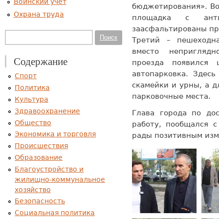
Воинский учет
бюджетирования». Во
Охрана труда
площадка с антит
заасфальтированы п
Форма поиска
Поиск
Третий – пешеходна
вместо непригляд
Содержание
проезда появился
автопарковка. Здесь
Спорт
скамейки и урны, а 
Политика
парковочные места.
Культура
Здравоохранение
Глава города по до
Общество
работу, пообщался с
Экономика и торговля
рады позитивным изм
Происшествия
Образование
Благоустройство и
жилищно-коммунальное
хозяйство
Безопасность
Социальная политика