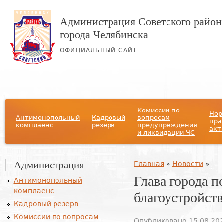
Администрация Советского район
города Челябинска
ОФИЦИАЛЬНЫЙ САЙТ
Главное меню
Комиссии по
Нор
Антимонопольный
Кадровый
вопросам
пра
комплаенс
резерв
предупреждения
акт
и ликвидации ЧС
Администрация
Вы здесь
Главная
»
Новости
»
Глава города п
Антимонопольный
комплаенс
благоустройст
Кадровый резерв
Комиссии по вопросам
Опубликовано 15.08.202