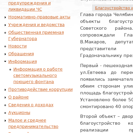
предупреждения и
Благоустройство 
ликвидации ЧС
Глава города Челяби
Нормативно-правовые акты
объекты благоуст
Учреждения и ведомства
Советского райо
Общественная приемная
сопровождали Гл
Губернатора
В.Макаров, депу
Новости
представители
Обращения
Градоначальнику пре
Информация
Первый - пешеходная 
Информация о работе
ул.Евтеева до пере
светомузыкального
появились замечател
поющего фонтана
обеим сторонам ули
Противодействие коррупции
площадь благоустройс
О районе
Установлено более 5
Сведения о доходах
смонтировано 40 опо
Аукционы
Второй объект – двор
Малое и среднее
благоустройство 
предпринимательство
реализации пр