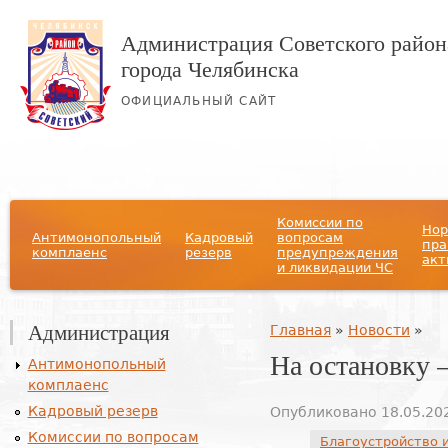
Администрация Советского район
города Челябинска
ОФИЦИАЛЬНЫЙ САЙТ
Главное меню
Комиссии по
Нор
Антимонопольный
Кадровый
вопросам
пра
комплаенс
резерв
предупреждения
акт
и ликвидации ЧС
Администрация
Вы здесь
Главная
»
Новости
»
На остановку –
Антимонопольный
комплаенс
Кадровый резерв
Опубликовано 18.05.202
Комиссии по вопросам
Благоустройство 