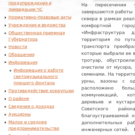
предупреждения и
На пересечении
ликвидации ЧС
завершаются работы 
Нормативно-правовые акты
сквера в рамках реа
Учреждения и ведомства
комфортной горо
«Инфраструктур
Общественная приемная
Губернатора
территория по пут
транспорта преобр
Новости
которые выбрали ее 
Обращения
тротуар, обустроил
Информация
очистили от мусора,
Информация о работе
семенами. На террит
светомузыкального
урны, вазоны с о
поющего фонтана
расположено боль
Противодействие коррупции
коммуникаций, ко
О районе
деревьев и кустарн
Сведения о доходах
Советского рай
Аукционы
благоустраиваемой л
Малое и среднее
дополнительных ра
предпринимательство
инженерных сетей. Н