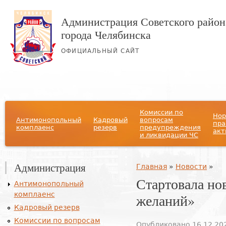
Администрация Советского район
города Челябинска
ОФИЦИАЛЬНЫЙ САЙТ
Главное меню
Комиссии по
Нор
Антимонопольный
Кадровый
вопросам
пра
комплаенс
резерв
предупреждения
акт
и ликвидации ЧС
Администрация
Вы здесь
Главная
»
Новости
»
Стартовала но
Антимонопольный
комплаенс
желаний»
Кадровый резерв
Комиссии по вопросам
Опубликовано 16.12.202