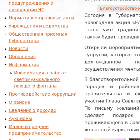
предупреждения и
Благоустройство 
ликвидации ЧС
Сегодня в Губернат
Нормативно-правовые акты
новогодняя акция «Ё
Учреждения и ведомства
стало уже традиц
Общественная приемная
также будет проведе
Губернатора
Открыли мероприятие
Новости
супругой, которые от
Обращения
долгожданное н
Информация
осуществления мечты
Информация о работе
В благотворительной 
светомузыкального
поющего фонтана
городов и районов
правительства и ф
Противодействие коррупции
участие Глава Советс
О районе
По письму желаний
Сведения о доходах
сделает подарок 
Аукционы
проживающего в Сове
Малое и среднее
желанный каркасный 
предпринимательство