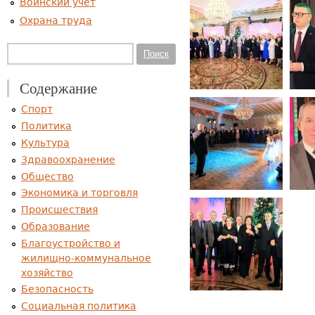
Воинский учет
Охрана труда
Форма поиска
Поиск
Содержание
Спорт
Политика
Культура
Здравоохранение
Общество
Экономика и торговля
Происшествия
Образование
Благоустройство и
жилищно-коммунальное
хозяйство
Безопасность
Социальная политика