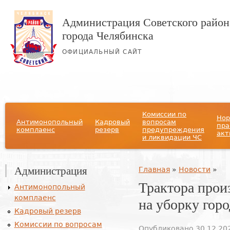
Администрация Советского район
города Челябинска
ОФИЦИАЛЬНЫЙ САЙТ
Главное меню
Комиссии по
Нор
Антимонопольный
Кадровый
вопросам
пра
комплаенс
резерв
предупреждения
акт
и ликвидации ЧС
Администрация
Вы здесь
Главная
»
Новости
»
Трактора прои
Антимонопольный
комплаенс
на уборку горо
Кадровый резерв
Комиссии по вопросам
Опубликовано 30.12.202