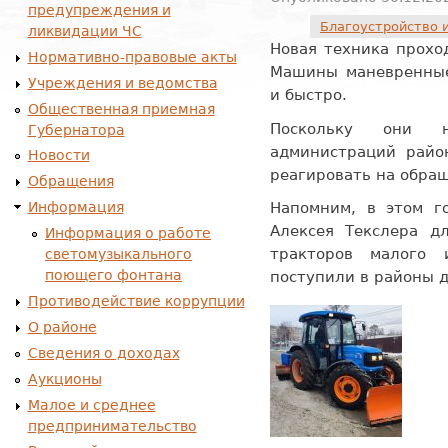
предупреждения и
Благоустройство 
ликвидации ЧС
Новая техника прохо
Нормативно-правовые акты
Машины маневренные
Учреждения и ведомства
и быстро.
Общественная приемная
Поскольку они н
Губернатора
администраций район
Новости
реагировать на обра
Обращения
Напомним, в этом г
Информация
Алексея Текслера д
Информация о работе
тракторов малого 
светомузыкального
поющего фонтана
поступили в районы д
Противодействие коррупции
О районе
Сведения о доходах
Аукционы
Малое и среднее
предпринимательство