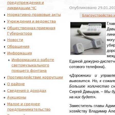
предупреждения и
Опубликовано 29.01.201
ликвидации ЧС
Нормативно-правовые акты
Благоустройство 
Учреждения и ведомства
Глав
Общественная приемная
Дав
Губернатора
лини
мог
Новости
убир
Обращения
доро
Информация
меж
Информация о работе
Единой дежурно-диспет
светомузыкального
сотового телефона).
поющего фонтана
«
Дорожники и управл
Противодействие коррупции
вывозится. Но, к сожал
О районе
Большое количество с
Сведения о доходах
Сергей Давыдов. –
Мы бу
на них будет
».
Аукционы
Малое и среднее
Заместитель главы Адми
предпринимательство
хозяйству Владимир Але