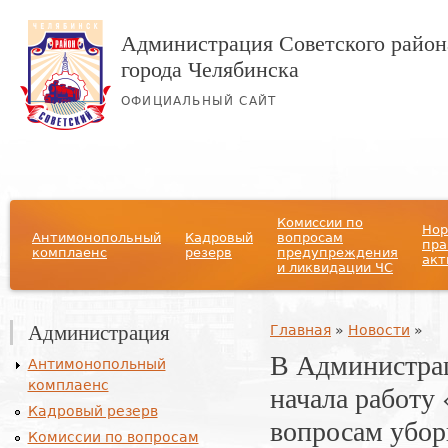
Администрация Советского район
города Челябинска
ОФИЦИАЛЬНЫЙ САЙТ
Главное меню
Комиссии по
Нор
Антимонопольный
Кадровый
вопросам
пра
комплаенс
резерв
предупреждения
акт
и ликвидации ЧС
Администрация
Вы здесь
Главная
»
Новости
»
В Администра
Антимонопольный
комплаенс
начала работу 
Кадровый резерв
вопросам убор
Комиссии по вопросам