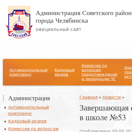
Администрация Советского район
города Челябинска
ОФИЦИАЛЬНЫЙ САЙТ
Главное меню
Комиссии по
Нор
Антимонопольный
Кадровый
вопросам
пра
комплаенс
резерв
предупреждения
акт
и ликвидации ЧС
Администрация
Вы здесь
Главная
»
Новости
»
Завершающая 
Антимонопольный
комплаенс
в школе №53
Кадровый резерв
Комиссии по вопросам
Опубликовано 09.08.202