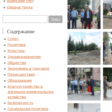
Воинский учет
Охрана труда
Форма поиска
Поиск
Содержание
Спорт
Политика
Культура
Здравоохранение
Общество
Экономика и торговля
Происшествия
Образование
Благоустройство и
жилищно-коммунальное
хозяйство
Безопасность
Социальная политика