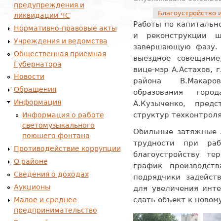
предупреждения и
Благоустройство 
ликвидации ЧС
Работы по капитальн
Нормативно-правовые акты
и реконструкции 
Учреждения и ведомства
завершающую фазу. 
Общественная приемная
выездное совещание
Губернатора
вице-мэр А.Астахов, 
Новости
района В.Макаро
Обращения
образования гор
Информация
А.Кузыченко, предс
структур техконтрол
Информация о работе
светомузыкального
Обильные затяжные 
поющего фонтана
трудности при ра
Противодействие коррупции
благоустройству те
О районе
график производст
Сведения о доходах
подрядчики задейст
Аукционы
для увеличения инте
сдать объект к новом
Малое и среднее
предпринимательство