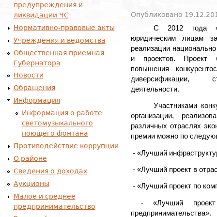
предупреждения и
Опубликовано 19.12.201
ликвидации ЧС
Нормативно-правовые акты
С 2012 года «
юридическим лицам з
Учреждения и ведомства
реализации национально
Общественная приемная
и проектов. Проект 
Губернатора
повышения конкурентос
Новости
диверсификации, ст
Обращения
деятельности.
Информация
Участниками конк
Информация о работе
организации, реализо
светомузыкального
различных отраслях эко
поющего фонтана
премии можно по следую
Противодействие коррупции
- «Лучший инфраструкту
О районе
- «Лучший проект в отр
Сведения о доходах
Аукционы
- «Лучший проект по ко
Малое и среднее
- «Лучший проект
предпринимательство
предпринимательства».