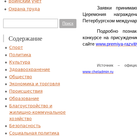
Воинский учет
Заявки принима
Охрана труда
Церемония награжде
Петербургском междунар
Форма поиска
Поиск
Подробно позна
Содержание
конкурсе на присуждени
сайте
www.premiya-razviti
Спорт
Политика
Культура
Источник – офици
Здравоохранение
www
.
cheladmin
.
ru
Общество
Экономика и торговля
Происшествия
Образование
Благоустройство и
жилищно-коммунальное
хозяйство
Безопасность
Социальная политика