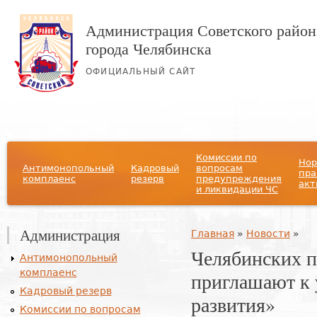
Администрация Советского район
города Челябинска
ОФИЦИАЛЬНЫЙ САЙТ
Главное меню
Комиссии по
Нор
Антимонопольный
Кадровый
вопросам
пра
комплаенс
резерв
предупреждения
акт
и ликвидации ЧС
Администрация
Вы здесь
Главная
»
Новости
»
Челябинских 
Антимонопольный
комплаенс
приглашают к 
Кадровый резерв
развития»
Комиссии по вопросам