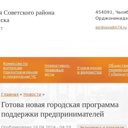
 Советского района
454091, Челя
нска
Орджоникидзе
asr@sovadm74.ru
ЙТ
Комиссии по
Нормативно-
Обществ
вопросам
Учреждения
правовые
приемная
предупреждения
и ведомства
акты
Губернат
и ликвидации ЧС
Вы здесь
Главная
»
Новости
»
Готова новая городская программа
поддержки предпринимателей
Опубликовано 16.04.2014 - 04:59
Экономика и торговля