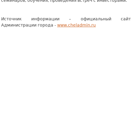
семинаров, обучения, проведения встреч с инвесторами.
Источник информации – официальный сайт
Администрации города -
www
.
cheladmin
.
ru