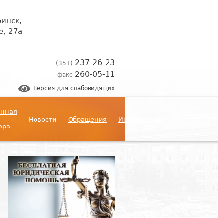
бинск,
, 27а
237-26-23
(351)
260-05-11
факс
Версия для слабовидящих
енная
Противодейс
Новости
Обращения
Информация
коррупции
ора