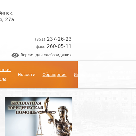
бинск,
, 27а
237-26-23
(351)
260-05-11
факс
Версия для слабовидящих
енная
Противодейс
Новости
Обращения
Информация
коррупции
ора