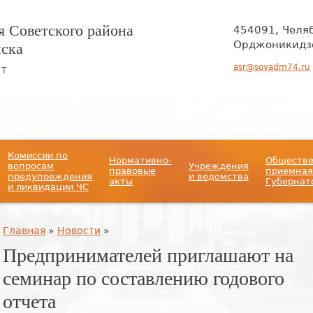
 Советского района
454091, Челя
нска
Орджоникидзе
asr@sovadm74.ru
ЙТ
Комиссии по
Нормативно-
Обществ
вопросам
Учреждения
правовые
приемная
предупреждения
и ведомства
акты
Губернат
и ликвидации ЧС
Вы здесь
Главная
»
Новости
»
Предпринимателей приглашают на
семинар по составлению годового
отчета