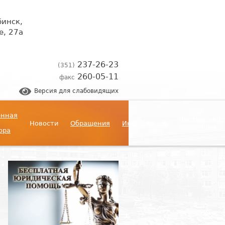
бинск,
, 27а
237-26-23
(351)
260-05-11
факс
Версия для слабовидящих
енная
Противодейс
Новости
Обращения
Информация
коррупции
ора