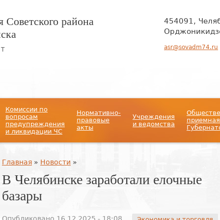
 Советского района
454091, Челя
нска
Орджоникидзе
asr@sovadm74.ru
ЙТ
Комиссии по
Нормативно-
Обществ
вопросам
Учреждения
правовые
приемная
предупреждения
и ведомства
акты
Губернат
и ликвидации ЧС
Вы здесь
Главная
»
Новости
»
В Челябинске заработали елочные
базары
Опубликовано 16.12.2025 - 18:08
Экономика и торговля