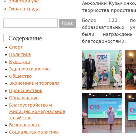
Воинский учет
Анжелики Кузыченко.
Охрана труда
творчества представ
Более 100 пед
Форма поиска
Поиск
образовательных у
были награжден
Содержание
благодарностями.
Спорт
Политика
Культура
Здравоохранение
Общество
Экономика и торговля
Происшествия
Образование
Благоустройство и
жилищно-коммунальное
хозяйство
Безопасность
Социальная политика