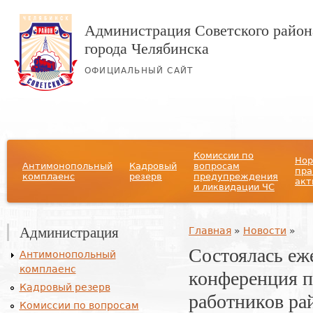
Администрация Советского район
города Челябинска
ОФИЦИАЛЬНЫЙ САЙТ
Главное меню
Комиссии по
Нор
Антимонопольный
Кадровый
вопросам
пра
комплаенс
резерв
предупреждения
акт
и ликвидации ЧС
Администрация
Вы здесь
Главная
»
Новости
»
Состоялась еж
Антимонопольный
комплаенс
конференция п
Кадровый резерв
работников ра
Комиссии по вопросам