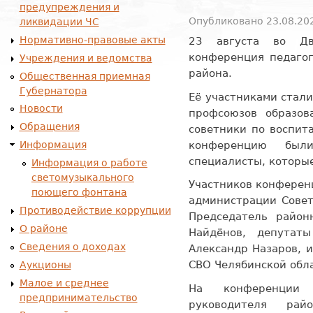
предупреждения и
Опубликовано 23.08.202
ликвидации ЧС
Нормативно-правовые акты
23 августа во Дв
конференция педагог
Учреждения и ведомства
района.
Общественная приемная
Губернатора
Её участниками стал
Новости
профсоюзов образов
Обращения
советники по воспит
конференцию бы
Информация
специалисты, которы
Информация о работе
светомузыкального
Участников конферен
поющего фонтана
администрации Совет
Противодействие коррупции
Председатель район
О районе
Найдёнов, депутат
Сведения о доходах
Александр Назаров, 
СВО Челябинской обл
Аукционы
Малое и среднее
На конференции
предпринимательство
руководителя рай