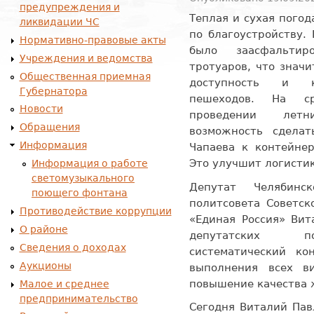
предупреждения и
Теплая и сухая пого
ликвидации ЧС
по благоустройству.
Нормативно-правовые акты
было заасфальти
Учреждения и ведомства
тротуаров, что знач
Общественная приемная
доступность и к
Губернатора
пешеходов. На ср
Новости
проведении летн
Обращения
возможность сдела
Информация
Чапаева к контейнер
Это улучшит логисти
Информация о работе
светомузыкального
Депутат Челябинс
поющего фонтана
политсовета Советск
Противодействие коррупции
«Единая Россия» Вит
О районе
депутатских по
Сведения о доходах
систематический ко
Аукционы
выполнения всех в
повышение качества 
Малое и среднее
предпринимательство
Сегодня Виталий Пав