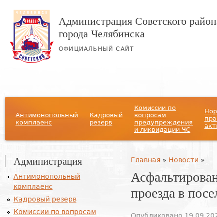
Администрация Советского район
города Челябинска
ОФИЦИАЛЬНЫЙ САЙТ
Главное меню
Комиссии по
Нор
Антимонопольный
Кадровый
вопросам
пра
комплаенс
резерв
предупреждения
акт
и ликвидации ЧС
Администрация
Вы здесь
Главная
»
Новости
»
Асфальтирован
Антимонопольный
комплаенс
проезда в пос
Кадровый резерв
Комиссии по вопросам
Опубликовано 19.09.202