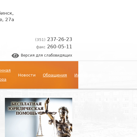
бинск,
, 27а
237-26-23
(351)
260-05-11
факс
Версия для слабовидящих
енная
Противодейс
Новости
Обращения
Информация
коррупции
ора