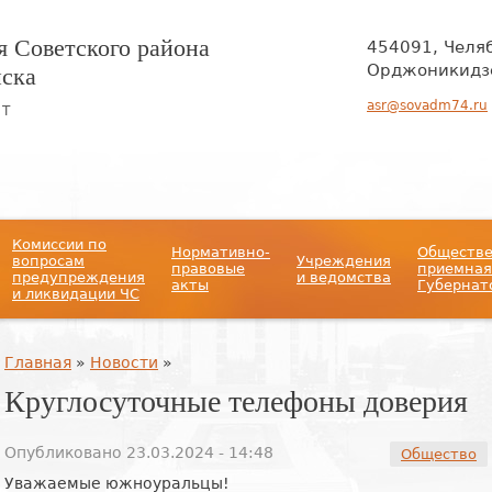
 Советского района
454091, Челя
нска
Орджоникидзе
asr@sovadm74.ru
ЙТ
Комиссии по
Нормативно-
Обществ
вопросам
Учреждения
правовые
приемная
предупреждения
и ведомства
акты
Губернат
и ликвидации ЧС
Вы здесь
Главная
»
Новости
»
Круглосуточные телефоны доверия
Опубликовано 23.03.2024 - 14:48
Общество
Уважаемые южноуральцы!