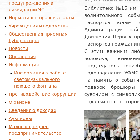
предупреждения и
Библиотека №15 им. 
ликвидации ЧС
волнительного со
Нормативно-правовые акты
паспортов юным ж
Учреждения и ведомства
Администрация рай
Общественная приемная
Движения Первых пр
Губернатора
паспортов гражданин
Новости
С этим важным днё
Обращения
человека, вмновн
Информация
председатель теризб
подразделения УФМС 
Информация о работе
светомузыкального
На память о событ
поющего фонтана
подарок брошюры 
Противодействие коррупции
сувениры с символи
подарки от спонсоров
О районе
Сведения о доходах
Аукционы
Малое и среднее
предпринимательство