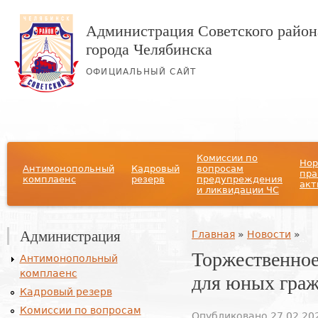
Администрация Советского район
города Челябинска
ОФИЦИАЛЬНЫЙ САЙТ
Главное меню
Комиссии по
Нор
Антимонопольный
Кадровый
вопросам
пра
комплаенс
резерв
предупреждения
акт
и ликвидации ЧС
Администрация
Вы здесь
Главная
»
Новости
»
Торжественное
Антимонопольный
комплаенс
для юных граж
Кадровый резерв
Комиссии по вопросам
Опубликовано 27.02.202