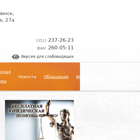
бинск,
, 27а
237-26-23
(351)
260-05-11
факс
Версия для слабовидящих
енная
Противодейс
Новости
Обращения
Информация
коррупции
ора