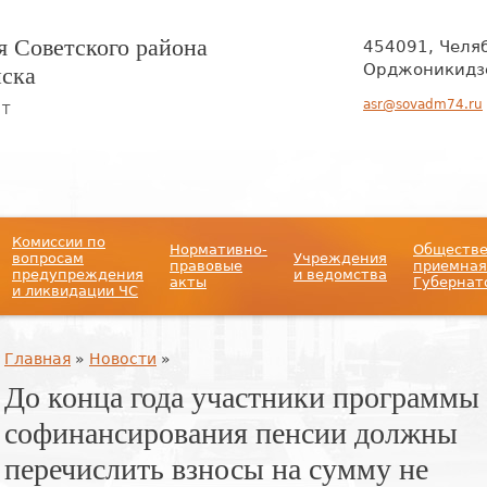
 Советского района
454091, Челя
нска
Орджоникидзе
asr@sovadm74.ru
ЙТ
Комиссии по
Нормативно-
Обществ
вопросам
Учреждения
правовые
приемная
предупреждения
и ведомства
акты
Губернат
и ликвидации ЧС
Вы здесь
Главная
»
Новости
»
До конца года участники программы
софинансирования пенсии должны
перечислить взносы на сумму не