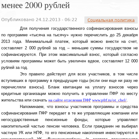
менее 2000 рублей
Опубликовано 24.12.2013 - 06:22
Социальная политика
Для получения государственного софинансирования взносы
по программе «тысяча на тысячу» нужно перечислить до 25 декабря
2013 года. Минимальный платеж, который можно внести на счет,
составляет 2 000 рублей за год – меньшие суммы государством не
софинансируются. При этом максимальный взнос, который согласно
условиям программы может быть увеличен вдвое, составляет 12 000
рублей за год.
Это правило действует для всех участников, в том числе
вступивших в программу в предыдущие годы (если они еще ни разу не
перечисляли взносы). Бланк квитанции на уплату взносов через
кредитные организации можно получить в управлении ПФР по месту
жительства или скачать
на сайте отделения ПФР
www.pfrf.ru/ot_chel/
.
Напоминаем, что взносы участников программы и средства
софинансирования ПФР передает в те же управляющие компании или
негосударственные пенсионные фонды, которые управляют
накопительной частью пенсии человека. Если гражданин не выбирал
частную УК или НПФ, то его пенсионные накопления инвестируются в