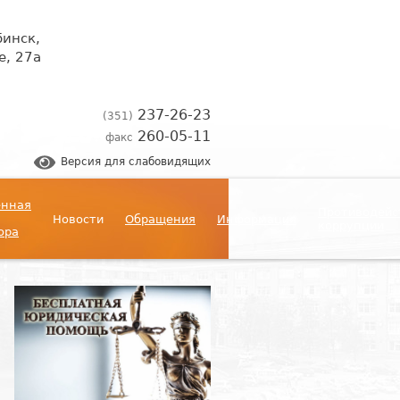
бинск,
, 27а
237-26-23
(351)
260-05-11
факс
Версия для слабовидящих
енная
Противодейс
Новости
Обращения
Информация
коррупции
ора