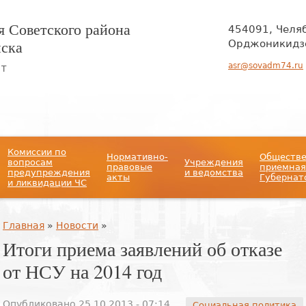
 Советского района
454091, Челя
нска
Орджоникидзе
asr@sovadm74.ru
ЙТ
Комиссии по
Нормативно-
Обществ
вопросам
Учреждения
правовые
приемная
предупреждения
и ведомства
акты
Губернат
и ликвидации ЧС
Вы здесь
Главная
»
Новости
»
Итоги приема заявлений об отказе
от НСУ на 2014 год
Опубликовано 25.10.2013 - 07:14
Социальная политика