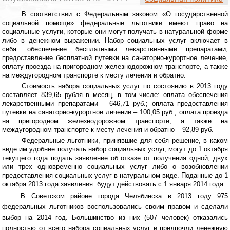
В соответствии с Федеральным законом «О государственной
социальной помощи» федеральные льготники имеют право на
социальные услуги, которые они могут получать в натуральной форме
либо в денежном выражении. Набор социальных услуг включает в
себя: обеспечение бесплатными лекарственными препаратами,
предоставление бесплатной путевки на санаторно-курортное лечение,
оплату проезда на пригородном железнодорожном транспорте, а также
на междугородном транспорте к месту лечения и обратно.
Стоимость набора социальных услуг по состоянию в 2013 году
составляет 839,65 рубля в месяц, в том числе: оплата обеспечения
лекарственными препаратами – 646,71 руб.; оплата предоставления
путевки на санаторно-курортное лечение – 100,05 руб.; оплата проезда
на пригородном железнодорожном транспорте, а также на
междугородном транспорте к месту лечения и обратно – 92,89 руб.
Федеральные льготники, принявшие для себя решение, в каком
виде им удобнее получать набор социальных услуг, могут до 1 октября
текущего года подать заявление об отказе от получения одной, двух
или трех одновременно социальных услуг либо о возобновлении
предоставления социальных услуг в натуральном виде. Поданные до 1
октября 2013 года заявления
будут действовать с 1 января 2014 года.
В Советском районе города Челябинска в 2013 году 975
федеральных льготников воспользовались своим правом и сделали
выбор на 2014 год.
Большинство из них (507 человек) отказались
полностью от всего набора социальных услуг и предпочли денежную