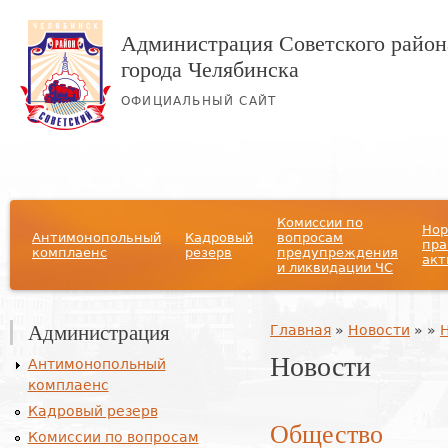
Администрация Советского район
города Челябинска
ОФИЦИАЛЬНЫЙ САЙТ
Главное меню
Комиссии по
Нор
Антимонопольный
Кадровый
вопросам
пра
комплаенс
резерв
предупреждения
акт
и ликвидации ЧС
Администрация
Вы здесь
Главная
»
Новости
»
»
Новости
Антимонопольный
комплаенс
Кадровый резерв
Общество
Комиссии по вопросам