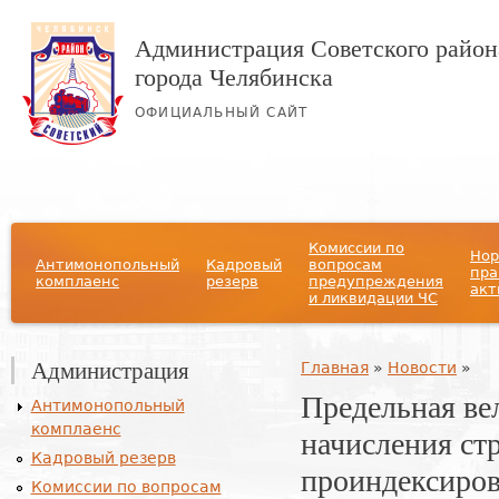
Администрация Советского район
города Челябинска
ОФИЦИАЛЬНЫЙ САЙТ
Главное меню
Комиссии по
Нор
Антимонопольный
Кадровый
вопросам
пра
комплаенс
резерв
предупреждения
акт
и ликвидации ЧС
Администрация
Вы здесь
Главная
»
Новости
»
Предельная ве
Антимонопольный
комплаенс
начисления ст
Кадровый резерв
проиндексирова
Комиссии по вопросам