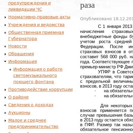
раза
предупреждения и
ликвидации ЧС
Нормативно-правовые акты
Опубликовано 18.12.201
Учреждения и ведомства
С 1 января 2013
начисления страхов
Общественная приемная
внебюджетные фонды буд
Губернатора
учетом роста средней
Новости
Федерации. После ин
страховых взносов в о
Обращения
составит 568
000 руб. 
Информация
года. Соответствующее 
премьер-министр РФ Дми
Информация о работе
УПФР в Советск
светомузыкального
страхователям, что тар
с предельной величин
поющего фонтана
взносов, в 2013 году ост
Противодействие коррупции
·
на обязательн
·
на обязательн
О районе
Сведения о доходах
Для некоторых
взносов применяется п
Аукционы
случае превышения базы
в 2013 году остается об
Малое и среднее
в ПФР. Размер так назы
предпринимательство
обязательное пенсионн