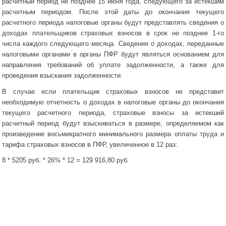
расчетный период не позднее 15 июня года, следующего за истекшим
расчетным периодом. После этой даты до окончания текущего
расчетного периода налоговые органы будут представлять сведения о
доходах плательщиков страховых взносов в срок не позднее 1-го
числа каждого следующего месяца. Сведения о доходах, переданные
налоговыми органами в органы ПФР будут являться основанием для
направления требований об уплате задолженности, а также для
проведения взыскания задолженности.
В случае если плательщик страховых взносов не представит
необходимую отчетность о доходах в налоговые органы до окончания
текущего расчетного периода, страховые взносы за истекший
расчетный период будут взыскиваться в размере, определяемом как
произведение восьмикратного минимального размера оплаты труда и
тарифа страховых взносов в ПФР, увеличенное в 12 раз:
8 * 5205 руб. * 26% * 12 = 129 916,80 руб.