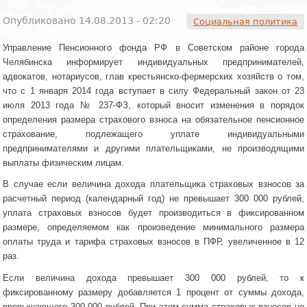
Опубликовано 14.08.2013 - 02:20
Социальная политика
Управление Пенсионного фонда РФ в Советском районе города
Челябинска информирует индивидуальных предпринимателей,
адвокатов, нотариусов, глав крестьянско-фермерских хозяйств о том,
что с 1 января 2014 года вступает в силу Федеральный закон от 23
июля 2013 года № 237-ФЗ, который вносит изменения в порядок
определения размера страхового взноса на обязательное пенсионное
страхование, подлежащего уплате индивидуальными
предпринимателями и другими плательщиками, не производящими
выплаты физическим лицам.
В случае если величина дохода плательщика страховых взносов за
расчетный период (календарный год) не превышает 300 000 рублей,
уплата страховых взносов будет производиться в фиксированном
размере, определяемом как произведение минимального размера
оплаты труда и тарифа страховых взносов в ПФР, увеличенное в 12
раз.
Если величина дохода превышает 300 000 рублей, то к
фиксированному размеру добавляется 1 процент от суммы дохода,
превышающего 300 000 рублей. При этом сумма страховых взносов не