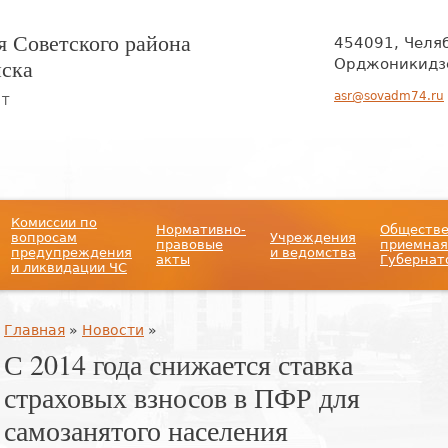
 Советского района
454091, Челя
нска
Орджоникидзе
asr@sovadm74.ru
ЙТ
Комиссии по
Нормативно-
Обществ
вопросам
Учреждения
правовые
приемная
предупреждения
и ведомства
акты
Губернат
и ликвидации ЧС
Вы здесь
Главная
»
Новости
»
С 2014 года снижается ставка
страховых взносов в ПФР для
самозанятого населения