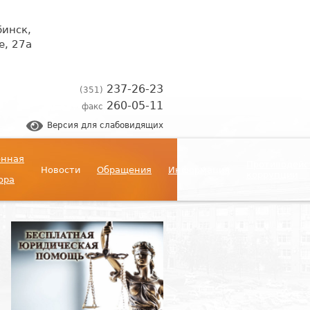
бинск,
, 27а
237-26-23
(351)
260-05-11
факс
Версия для слабовидящих
енная
Противодейс
Новости
Обращения
Информация
коррупции
ора