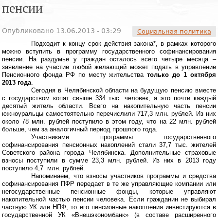
пенсии
Опубликовано 13.06.2013 - 03:29
Социальная политика
Подходит к концу срок действия закона*, в рамках которого
можно вступить в программу государственного софинансирования
пенсии. На раздумье у граждан осталось всего четыре месяца –
заявление на участие любой желающий может подать в управление
Пенсионного фонда РФ по месту жительства
только до 1 октября
2013 года
.
Сегодня в Челябинской области на будущую пенсию вместе
с государством копят свыше 334 тыс. человек, а это почти каждый
десятый житель области. Всего на накопительную часть пенсии
южноуральцы самостоятельно перечислили 717,3 млн. рублей. Из них
около 78 млн. рублей поступило в этом году, что на 22 млн. рублей
больше, чем за аналогичный период прошлого года.
Участниками программы государственного
софинансирования пенсионных накоплений стали 37,7 тыс. жителей
Советского района города Челябинска. Дополнительные страховые
взносы поступили в сумме 23,3 млн. рублей. Из них в 2013 году
поступило 4,7
млн. рублей.
Напоминаем, что взносы участников программы и средства
софинансирования ПФР передает в те же управляющие компании или
негосударственные пенсионные фонды, которые управляют
накопительной частью пенсии человека. Если гражданин не выбирал
частную УК или НПФ, то его пенсионные накопления инвестируются в
государственной УК «Внешэкономбанк» (в составе расширенного