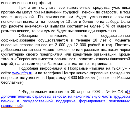
инвестиционного портфеля).
При этом получить все накопленные средства участники
программы могут при назначении трудовой
пенсии по старости, в том
числе досрочной. По заявлению им будет установлена срочная
пенсионная выплата
на период от 10 лет и более по их выбору. Если
при расчете ежемесячная выплата составит не более 5 % от общего
размера пенсии, то вся сумма будет выплачена единовременно.
Обращаем внимание, что государственное
софинансирование осуществляется в течение 10 лет с момента
внесения первого взноса от 2 000 до 12 000 рублей в год. Платить
добровольные взносы можно помесячно или разовым платежом через
бухгалтерию своего предприятия или кредитные организации. Кроме
того, в «Сбербанке» имеется возможность оплатить взносы банковской
картой, наличными через банкоматы и платежные терминалы.
Подробная информация о Программе «тысяча на тысячу» -
сайте
www
.
pfrp
.
ru
и по телефону Центра консультирования граждан по
вопросам вступления в Программу 8-800-505-55-55 (звонок по России
бесплатный).
* Федеральным законом от 30 апреля 2008 г. № 56-ФЗ «
О
дополнительных страховых взносах на накопительную часть трудовой
пенсии и государственной поддержке формирования пенсионных
накоплений
».