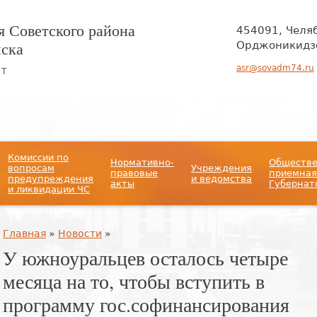
 Советского района
454091, Челя
нска
Орджоникидзе
asr@sovadm74.ru
ЙТ
Комиссии по
Нормативно-
Обществ
вопросам
Учреждения
правовые
приемная
предупреждения
и ведомства
акты
Губернат
и ликвидации ЧС
Вы здесь
Главная
»
Новости
»
У южноуральцев осталось четыре
месяца на то, чтобы вступить в
программу гос.софинансирования