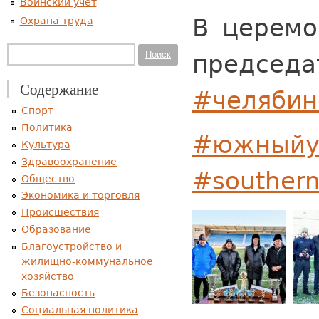
Воинский учет
В церемо
Охрана труда
Форма поиска
Поиск
председа
Содержание
#челябин
Спорт
Политика
#южныйу
Культура
Здравоохранение
#southern
Общество
Экономика и торговля
Происшествия
Образование
Благоустройство и
жилищно-коммунальное
хозяйство
Безопасность
Социальная политика