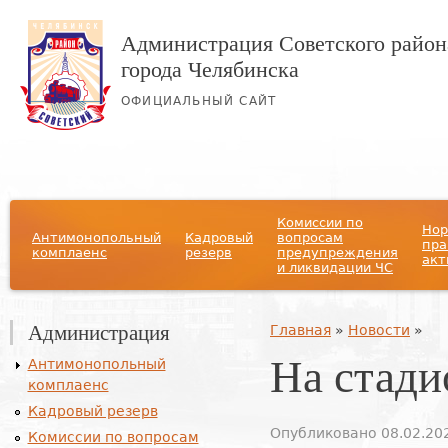
Администрация Советского район
города Челябинска
ОФИЦИАЛЬНЫЙ САЙТ
Главное меню
Комиссии по
Нор
Антимонопольный
Кадровый
вопросам
пра
комплаенс
резерв
предупреждения
акт
и ликвидации ЧС
Администрация
Вы здесь
Главная
»
Новости
»
На стади
Антимонопольный
комплаенс
Кадровый резерв
Опубликовано 08.02.202
Комиссии по вопросам