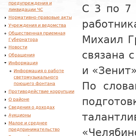
предупреждения и
С 3 по 7
ликвидации ЧС
Нормативно-правовые акты
работник
Учреждения и ведомства
Общественная приемная
Михаил Г
Губернатора
Новости
связана 
Обращения
Информация
и «Зенит
Информация о работе
светомузыкального
По слова
поющего фонтана
Противодействие коррупции
подготов
О районе
Сведения о доходах
талантли
Аукционы
Малое и среднее
«Челябин
предпринимательство