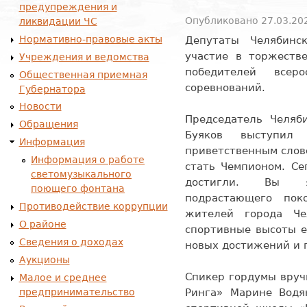
предупреждения и
Опубликовано 27.03.202
ликвидации ЧС
Нормативно-правовые акты
Депутаты Челябинс
участие в торжестве
Учреждения и ведомства
победителей всер
Общественная приемная
соревнований.
Губернатора
Новости
Председатель Челяб
Обращения
Буяков выступил
Информация
приветственным слов
Информация о работе
стать Чемпионом. Се
светомузыкального
достигли. Вы я
поющего фонтана
подрастающего по
Противодействие коррупции
жителей города Че
О районе
спортивные высоты е
Сведения о доходах
новых достижений и 
Аукционы
Спикер гордумы вруч
Малое и среднее
предпринимательство
Ринга» Марине Водя