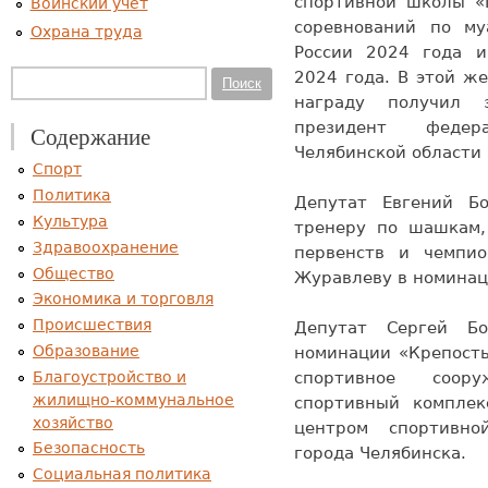
спортивной школы «М
Воинский учет
соревнований по му
Охрана труда
России 2024 года и
2024 года. В этой ж
Форма поиска
Поиск
награду получил 
президент федер
Содержание
Челябинской области 
Спорт
Политика
Депутат Евгений Б
Культура
тренеру по шашкам, 
Здравоохранение
первенств и чемпи
Общество
Журавлеву в номинац
Экономика и торговля
Происшествия
Депутат Сергей Б
Образование
номинации «Крепость
Благоустройство и
спортивное соор
жилищно-коммунальное
спортивный комплек
хозяйство
центром спортивн
Безопасность
города Челябинска.
Социальная политика