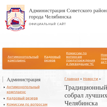
Администрация Советского район
города Челябинска
ОФИЦИАЛЬНЫЙ САЙТ
Главное меню
Комиссии по
Нор
Антимонопольный
Кадровый
вопросам
пра
комплаенс
резерв
предупреждения
акт
и ликвидации ЧС
Администрация
Вы здесь
Главная
»
Новости
»
Традиционный
Антимонопольный
комплаенс
собрал лучших
Кадровый резерв
Челябинска
Комиссии по вопросам