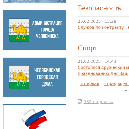
Безопасность
26.02.2025 - 13:28
Служба по контракту - 
Спорт
21.02.2025 - 14:43
Состоялся дружеский м
празднованию Дня Защ
Страницы
« первая
‹ предыду
…
RSS-подписка