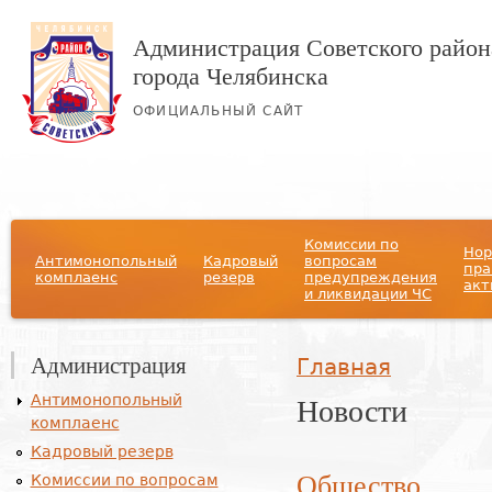
Администрация Советского район
города Челябинска
ОФИЦИАЛЬНЫЙ САЙТ
Главное меню
Комиссии по
Нор
Антимонопольный
Кадровый
вопросам
пра
комплаенс
резерв
предупреждения
акт
и ликвидации ЧС
Администрация
Вы здесь
Главная
Новости
Антимонопольный
комплаенс
Кадровый резерв
Общество
Комиссии по вопросам