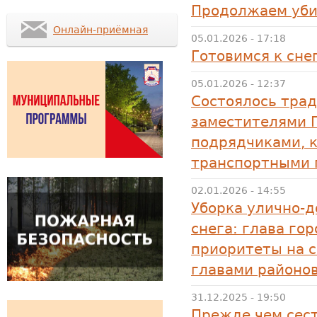
Продолжаем уби
Онлайн-приёмная
05.01.2026 - 17:18
Готовимся к сне
05.01.2026 - 12:37
Состоялось тра
заместителями 
подрядчиками, 
транспортными 
02.01.2026 - 14:55
Уборка улично-д
снега: глава го
приоритеты на 
главами районо
31.12.2025 - 19:50
Прежде чем сест