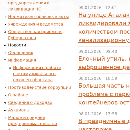
предупреждения и
09.01.2026 - 12:01
ликвидации ЧС
На улице Агала
Нормативно-правовые акты
ликвидировали 
Учреждения и ведомства
количеством пос
Общественная приемная
Губернатора
канализационну
Новости
09.01.2026 - 09:40
Обращения
Елочный утиль: 
Информация
выброшенное де
Информация о работе
светомузыкального
08.01.2026 - 18:59
поющего фонтана
Большая часть н
Противодействие коррупции
проблема с пар
О районе
контейнеров ост
Сведения о доходах
Аукционы
08.01.2026 - 17:58
Малое и среднее
В праздничные д
предпринимательство
настороже