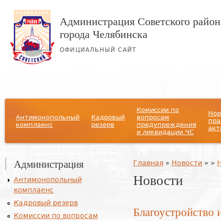
Администрация Советского район
города Челябинска
ОФИЦИАЛЬНЫЙ САЙТ
Главное меню
Комиссии по
Нор
Антимонопольный
Кадровый
вопросам
пра
комплаенс
резерв
предупреждения
акт
и ликвидации ЧС
Администрация
Вы здесь
Главная
»
Новости
»
»
Новости
Антимонопольный
комплаенс
Кадровый резерв
Благоустройство 
Комиссии по вопросам