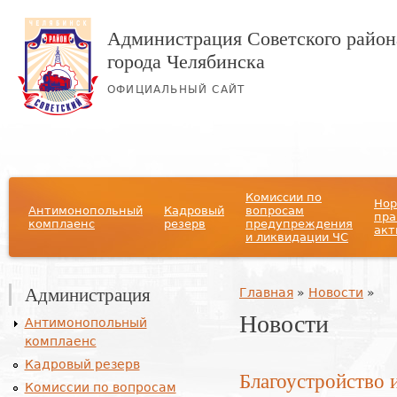
Администрация Советского район
города Челябинска
ОФИЦИАЛЬНЫЙ САЙТ
Главное меню
Комиссии по
Нор
Антимонопольный
Кадровый
вопросам
пра
комплаенс
резерв
предупреждения
акт
и ликвидации ЧС
Администрация
Вы здесь
Главная
»
Новости
»
Новости
Антимонопольный
комплаенс
Кадровый резерв
Благоустройство 
Комиссии по вопросам