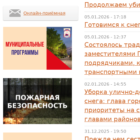
Продолжаем уби
Онлайн-приёмная
05.01.2026 - 17:18
Готовимся к сне
05.01.2026 - 12:37
Состоялось тра
заместителями 
подрядчиками, 
транспортными 
02.01.2026 - 14:55
Уборка улично-д
снега: глава го
приоритеты на 
главами районо
31.12.2025 - 19:50
Прежде чем сест