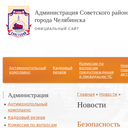
Администрация Советского район
города Челябинска
ОФИЦИАЛЬНЫЙ САЙТ
Главное меню
Комиссии по
Нор
Антимонопольный
Кадровый
вопросам
пра
комплаенс
резерв
предупреждения
акт
и ликвидации ЧС
Администрация
Вы здесь
Главная
»
Новости
»
Новости
Антимонопольный
комплаенс
Кадровый резерв
Безопасность
Комиссии по вопросам