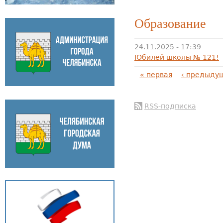
Образование
24.11.2025 - 17:39
Юбилей школы № 121!
Страницы
« первая
‹ предыду
RSS-подписка